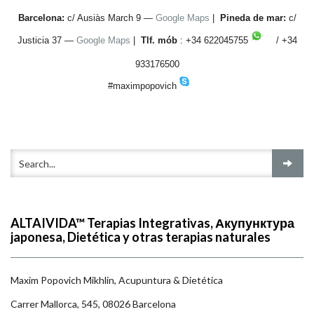
Barcelona:
c/ Ausiàs March 9 —
Google Maps
|
Pineda de mar:
c/
Justicia 37 —
Google Maps
|
Tlf. mób
: +34 622045755
/ +34
933176500
#maximpopovich
ALTAIVIDA™ Terapias Integrativas, Акупунктура
japonesa, Dietética y otras terapias naturales
Maxim Popovich Mikhlin, Acupuntura & Dietética
Carrer Mallorca, 545, 08026 Barcelona