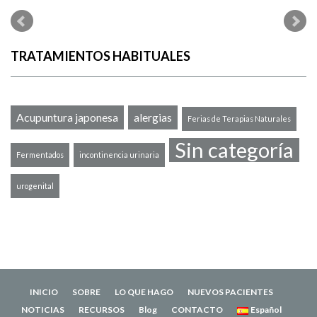
AA
TRATAMIENTOS HABITUALES
Acupuntura japonesa
alergias
Ferias de Terapias Naturales
Sin categoría
Fermentados
incontinencia urinaria
urogenital
INICIO
SOBRE
LO QUE HAGO
NUEVOS PACIENTES