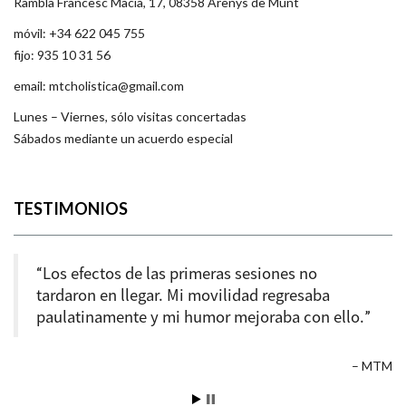
Rambla Francesc Macià, 17, 08358 Arenys de Munt
móvil: +34 622 045 755
fijo: 935 10 31 56
email: mtcholistica@gmail.com
Lunes – Viernes, sólo visitas concertadas
Sábados mediante un acuerdo especial
TESTIMONIOS
Los efectos de las primeras sesiones no
Quizá al principio, no escéptica pero
tardaron en llegar. Mi movilidad regresaba
contrariada, de que tratamientos tan sencillos
paulatinamente y mi humor mejoraba con ello.
pudieran producir tal efecto, alejados de las
perspectivas de cualquier
medico convencional.
Mejoré mucho
MTM
y podía correr sin ningún dolor, no esperaba
una mejora así.